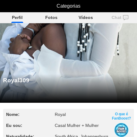
Categorias
Royal309
Perfil
Fotos
Vídeos
Chat
Royal309
Nome:
Royal
O que é
FanBoost?
Eu sou:
Casal Mulher + Mulher
Naturalidade:
South Africa, Johannesburg