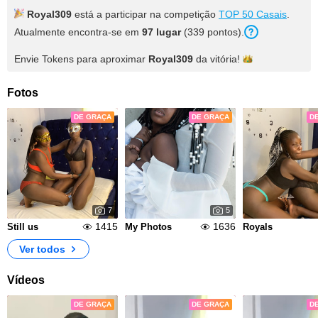
Royal309
está a participar na competição
TOP 50 Casais
.
Atualmente encontra-se em
97 lugar
(339 pontos).
Envie Tokens para aproximar
Royal309
da
vitória!
Fotos
DE GRAÇA
DE GRAÇA
D
7
5
1415
1636
Still us
My Photos
Royals
Ver todos
Vídeos
DE GRAÇA
DE GRAÇA
D