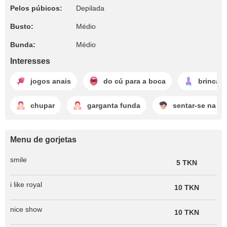
Pelos púbicos:
Depilada
Busto:
Médio
Bunda:
Médio
Interesses
jogos anais
do cú para a boca
brincar 
chupar
garganta funda
sentar-se na ca
Menu de gorjetas
smile
5 TKN
i like royal
10 TKN
nice show
10 TKN