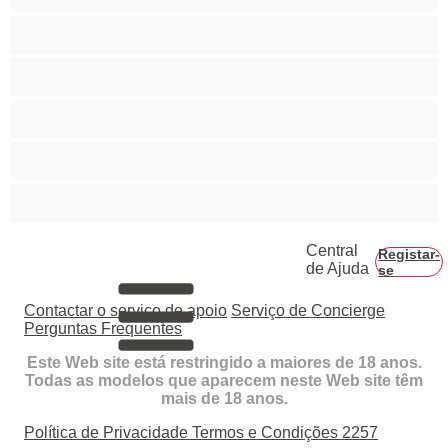
Rabo grande
Ruivas
Servidão
Sexo de grupo
Vovós
Central
Registar-
de Ajuda
se
Contactar o serviço de apoio
Serviço de Concierge
Perguntas Frequentes
Este Web site está restringido a maiores de 18 anos.
Todas as modelos que aparecem neste Web site têm
mais de 18 anos.
Política de Privacidade
Termos e Condições
2257