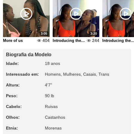
3:05
3:20
404
244
More of us
Introducing the royals
Introducing the ro
Biografia da Modelo
Idade:
18 anos
Interessado em:
Homens, Mulheres, Casais, Trans
Altura:
4'7"
Peso:
90 lb
Cabelo:
Ruivas
Olhos:
Castanhos
Etnia:
Morenas