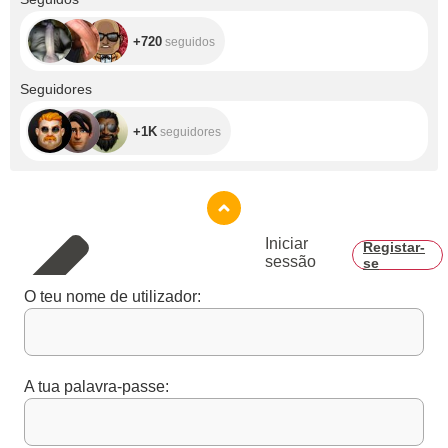
+720
seguidos
+1K
Seguidores
+1K
seguidores
Iniciar
Registar-
sessão
se
O teu nome de utilizador:
A tua palavra-passe: