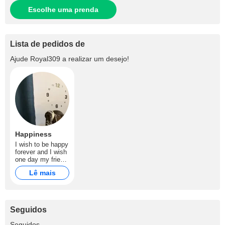
Escolhe uma prenda
Lista de pedidos de
Ajude
Royal309
a realizar um desejo!
Happiness
I wish to be happy
forever and I wish
one day my friend
and I will get a lot
Lê mais
of tips
Seguidos
+720
Seguidos